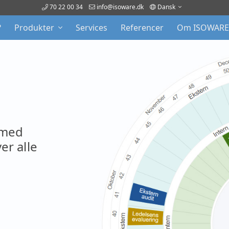
70 22 00 34
info@isoware.dk
Dansk
?
Produkter
Services
Referencer
Om ISOWAR
d
alle