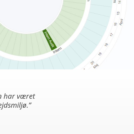
n har været
ejdsmiljø.”