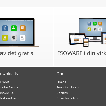
øv det gratis
ISOWARE i din vi
ownloads
Om
SOWARE
Om os
pache Tomcat
Seneste releases
ostGreSQL
Cookies
lle downloads
Privatlivspolitik