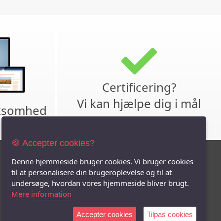
Certificering?
Vi kan hjælpe dig i mål
rksomhed
🍪 Accepter cookies?
Følg os
Denne hjemmeside bruger cookies. Vi bruger cookies
til at personalisere din brugeroplevelse og til at
undersøge, hvordan vores hjemmeside bliver brugt.
Mere information
Accepter cookies
Tilpas cookies