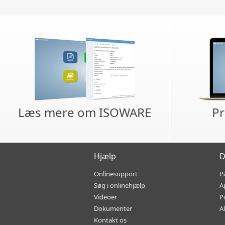
Læs mere om ISOWARE
Pr
Hjælp
D
Onlinesupport
I
Søg i onlinehjælp
A
Videoer
P
Dokumenter
A
Kontakt os