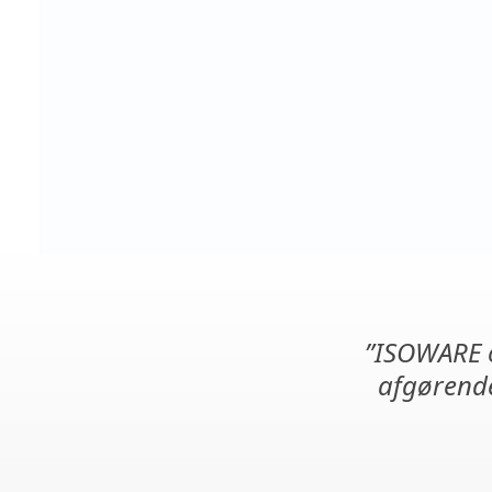
”ISOWARE o
afgørende 